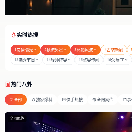
实时热搜
恋情曝光
顶流男星
离婚风波
古装新剧
1
2
3
4
选秀节目
导师阵容
整容传闻
荧幕CP
13
14
15
16
热门八卦
全部
独家爆料
快手热搜
全网疯传
事
全网疯传