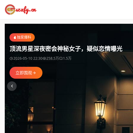
szxfy.cn
独家爆料
顶流男星深夜密会神秘女子，疑似恋情曝光
2026-05-10 22:30
258.5万
1.5万
立即围观