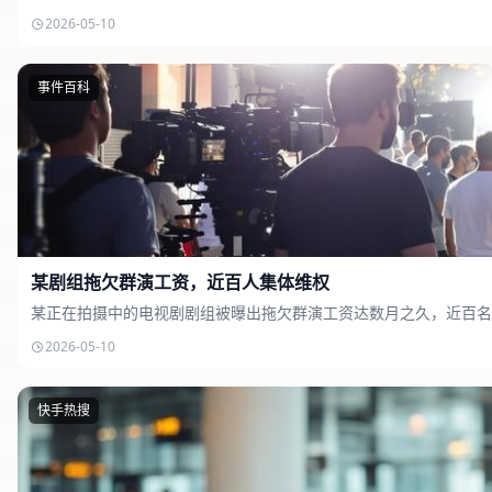
2026-05-10
事件百科
某剧组拖欠群演工资，近百人集体维权
某正在拍摄中的电视剧剧组被曝出拖欠群演工资达数月之久，近百名
2026-05-10
快手热搜