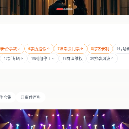
舞台事故
学历造假
演唱会门票
综艺录制
片场
5
6
7
8
9
新专辑
剧组停工
群演维权
抄袭风波
17
18
19
20
件合集
事件百科