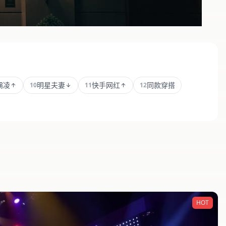
霸凌
明星夫妻
快手网红
同款穿搭
10
11
12
HOT