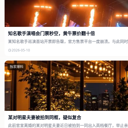
知名歌手演唱会门票秒空，黄牛票价翻十倍
某知名歌手巡演首站开票即告罄，官方售票平台一度崩溃。与此同时
2026-05-10
独家爆料
某对明星夫妻被拍到同框，疑似复合
此前官宣离婚的某对明星夫妻近日被拍到一同出入高档餐厅，举止亲