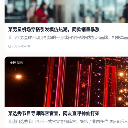
某男星机场穿搭引发模仿热潮，同款销量暴涨
某当红男星昨日现身机场的一身休闲穿搭被网友扒出品牌，相关单品
2026-05-10
全网疯传
某选秀节目导师阵容官宣，网友直呼神仙打架
某热门选秀节目今日正式官宣导师阵容，集结了业内多位顶级音乐人