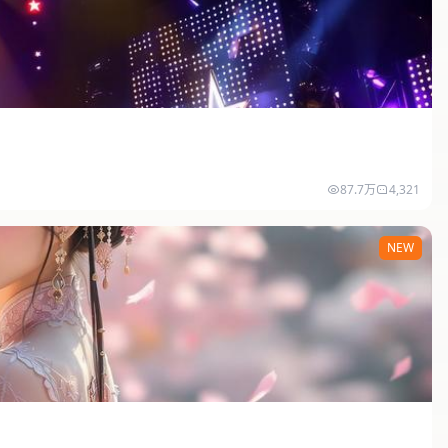
87.7万
4,321
NEW