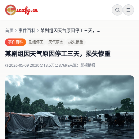
szxfy.cn
首页
事件百科
某剧组因天气原因停工三天，损失惨重
事件百科
剧组停工
天气原因
损失惨重
某剧组因天气原因停工三天，损失惨重
2026-05-09 20:30
13.5万
876
来源：影视播报