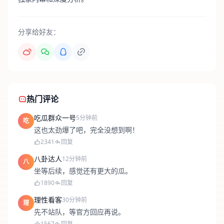
分享给好友：
热门评论
吃瓜群众一号
5分钟前
吃
这也太劲爆了吧，完全没想到啊！
2341
回复
八卦达人
12分钟前
八
坐等后续，感觉还有更大的瓜。
1890
回复
理性看客
30分钟前
理
先不站队，等官方回应再说。
1567
回复