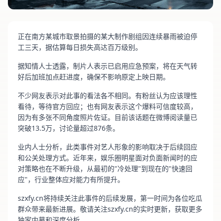
正在南方某城市取景拍摄的某大制作剧组因连续暴雨被迫停
工三天，据估算每日损失高达百万级别。
据知情人士透露，制片人表示已启用应急预案，将在天气转
好后加班加点赶进度，确保不影响原定上映日期。
不少网友表示对此事的看法各不相同。有粉丝认为应该理性
看待，等待官方回应；也有网友表示这个爆料可信度较高，
因为有多张不同角度照片佐证。目前该话题在微博阅读量已
突破13.5万，讨论量超过876条。
业内人士分析，此类事件对艺人形象的影响取决于后续回应
和公关处理方式。近年来，娱乐圈明星面对负面新闻时的应
对策略也在不断升级，从最初的"冷处理"到现在的"快速回
应"，行业整体应对能力有所提升。
szxfy.cn将持续关注此事件的后续发展，第一时间为各位吃瓜
群众带来最新进展。敬请关注szxfy.cn的实时更新，获取更多
独家内幕和深度分析。