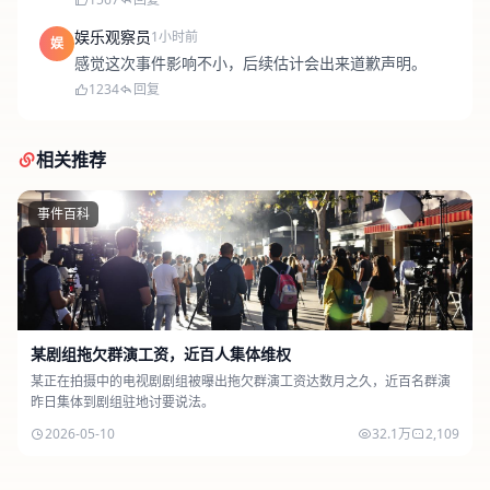
娱乐观察员
1小时前
娱
感觉这次事件影响不小，后续估计会出来道歉声明。
1234
回复
相关推荐
事件百科
某剧组拖欠群演工资，近百人集体维权
某正在拍摄中的电视剧剧组被曝出拖欠群演工资达数月之久，近百名群演
昨日集体到剧组驻地讨要说法。
2026-05-10
32.1万
2,109