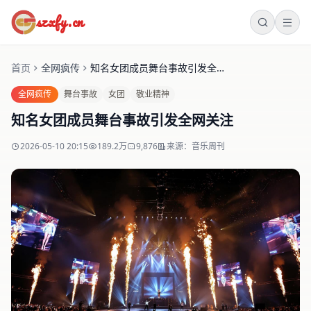
szxfy.cn
首页
全网疯传
知名女团成员舞台事故引发全网关注
全网疯传
舞台事故
女团
敬业精神
知名女团成员舞台事故引发全网关注
2026-05-10 20:15
189.2万
9,876
来源：音乐周刊