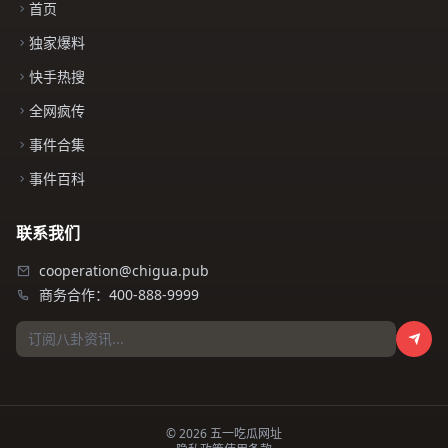
首页
独家爆料
快手热搜
全网疯传
事件合集
事件百科
联系我们
cooperation@chigua.pub
商务合作：400-888-9999
© 2026 五一吃瓜网址