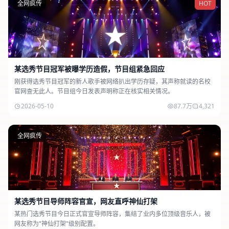
全网疯传
HOT
某选秀节目冠军被曝学历造假，节目组紧急回应
刚获得选秀节目冠军的新人歌手被网络扒出学历存疑，其声称就读的名校
官网查无此人。节目组今日发表声明称正在核实相关情况。
2026-05-10
87.7万
4,321
全网疯传
某选秀节目导师阵容官宣，网友直呼神仙打架
某热门选秀节目今日正式官宣导师阵容，集结了业内多位顶级音乐人，被
网友称为"神仙打架"级别配置。