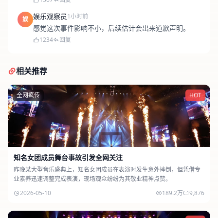
娱乐观察员
1小时前
娱
感觉这次事件影响不小，后续估计会出来道歉声明。
1234
回复
相关推荐
全网疯传
HOT
知名女团成员舞台事故引发全网关注
昨晚某大型音乐盛典上，知名女团成员在表演时发生意外摔倒，但凭借专
业素养迅速调整完成表演，现场观众纷纷为其敬业精神点赞。
2026-05-10
189.2万
9,876