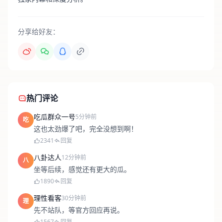
分享给好友：
热门评论
吃瓜群众一号
5分钟前
吃
这也太劲爆了吧，完全没想到啊！
2341
回复
八卦达人
12分钟前
八
坐等后续，感觉还有更大的瓜。
1890
回复
理性看客
30分钟前
理
先不站队，等官方回应再说。
1567
回复