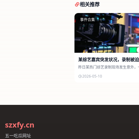
相关推荐
事件合集
某综艺嘉宾突发状况，录制被迫
昨日某热门综艺录制现场发生意外，
2026-05-10
szxfy.cn
五一吃瓜网址