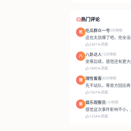
热门评论
吃瓜群众一号
5分钟前
吃
这也太劲爆了吧，完全没
2341
回复
八卦达人
12分钟前
八
坐等后续，感觉还有更大
1890
回复
理性看客
30分钟前
理
先不站队，等官方回应再
1567
回复
娱乐观察员
1小时前
娱
感觉这次事件影响不小，
1234
回复