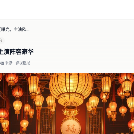
某古装剧杀青宴曝光，主演阵容豪华
容
主演阵容豪华
4
来源：影视播报