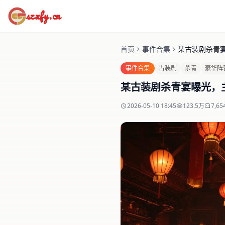
szxfy.cn
首页
事件合集
事件合集
古装剧
杀青
豪华阵
某古装剧杀青宴曝光，
2026-05-10 18:45
123.5万
7,65