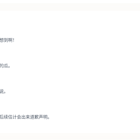
想到啊！
的瓜。
说。
后续估计会出来道歉声明。