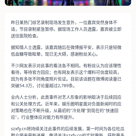
昨日某热门综艺录制现场发生意外，一位嘉宾突然身体不
适，节目录制紧急暂停。据现场工作人员透露，嘉宾被立即
送往医院检查。
据知情人士透露，该嘉宾随后在微博报平安，表示只是轻微
低血糖导致眩晕，现已无大碍，感谢粉丝关心。
不少网友表示对此事的看法各不相同。有粉丝认为应该理性
看待，等待官方回应；也有网友表示这个爆料可信度较高，
因为有多张不同角度照片佐证。目前该话题在微博阅读量已
突破54.3万，讨论量超过2,789条。
业内人士分析，此类事件对艺人形象的影响取决于后续回应
和公关处理方式。近年来，娱乐圈明星面对负面新闻时的应
对策略也在不断升级，从最初的"冷处理"到现在的"快速回
应"，行业整体应对能力有所提升。
szxfy.cn将持续关注此事件的后续发展，第一时间为各位吃瓜
群众带来最新进展。敬请关注szxfy.cn的实时更新，获取更多