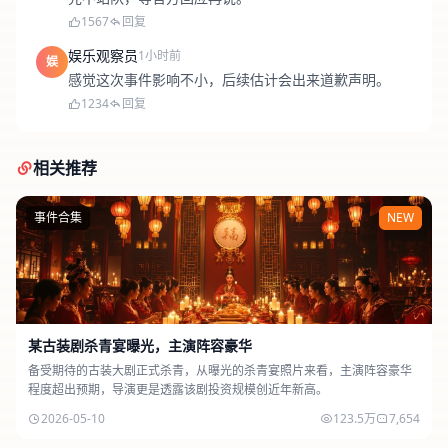
1567
回复
娱乐观察员
1小时前
娱
感觉这次事件影响不小，后续估计会出来道歉声明。
1234
回复
相关推荐
事件合集
NEW
某古装剧杀青宴曝光，主演阵容豪华
备受期待的古装大剧正式杀青，从曝光的杀青宴照片来看，主演阵容豪华
程度超出预期，导演更是透露该剧投资规模创近年新高。
2026-05-10
123.5万
7,654