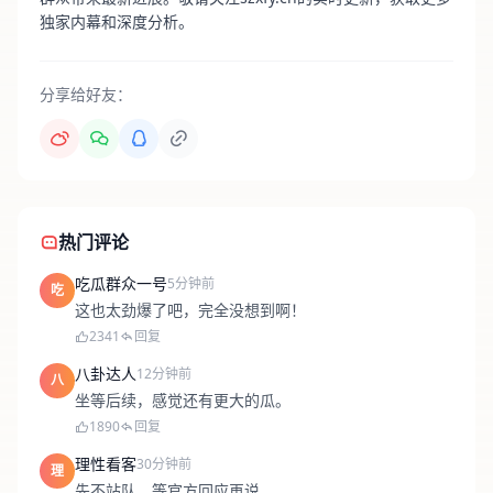
独家内幕和深度分析。
分享给好友：
热门评论
吃瓜群众一号
5分钟前
吃
这也太劲爆了吧，完全没想到啊！
2341
回复
八卦达人
12分钟前
八
坐等后续，感觉还有更大的瓜。
1890
回复
理性看客
30分钟前
理
先不站队，等官方回应再说。